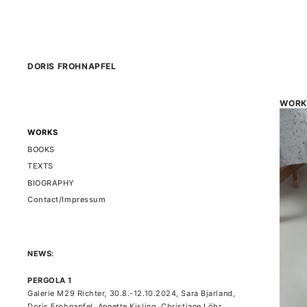
Zum
Inhalt
springen
DORIS FROHNAPFEL
WORK
WORKS
BOOKS
TEXTS
BIOGRAPHY
Contact/Impressum
NEWS:
PERGOLA 1
Galerie M29 Richter, 30.8.-12.10.2024, Sara Bjarland,
Doris Frohnapfel, Annette Kisling, Christiane Löhr,