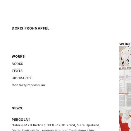
Zum
Inhalt
springen
DORIS FROHNAPFEL
WORK
WORKS
BOOKS
TEXTS
BIOGRAPHY
Contact/Impressum
NEWS:
PERGOLA 1
Galerie M29 Richter, 30.8.-12.10.2024, Sara Bjarland,
Doris Frohnapfel, Annette Kisling, Christiane Löhr,