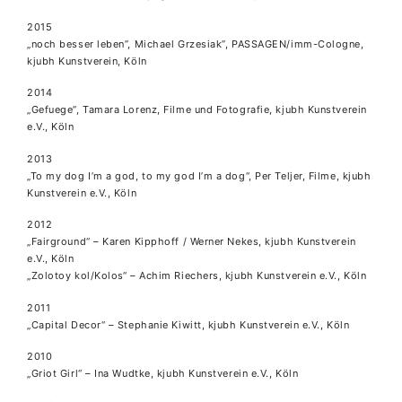
2015
„noch besser leben”, Michael Grzesiak”, PASSAGEN/imm-Cologne,
kjubh Kunstverein, Köln
2014
„Gefuege”, Tamara Lorenz, Filme und Fotografie, kjubh Kunstverein
e.V., Köln
2013
„To my dog I’m a god, to my god I’m a dog“, Per Teljer, Filme, kjubh
Kunstverein e.V., Köln
2012
„Fairground“ – Karen Kipphoff / Werner Nekes, kjubh Kunstverein
e.V., Köln
„Zolotoy kol/Kolos“ – Achim Riechers, kjubh Kunstverein e.V., Köln
2011
„Capital Decor“ – Stephanie Kiwitt, kjubh Kunstverein e.V., Köln
2010
„Griot Girl“ – Ina Wudtke, kjubh Kunstverein e.V., Köln