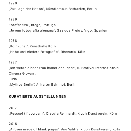
1990
„Zur Lage der Nation“, Künstlerhaus Bethanien, Berlin
1989
Fotofestival, Braga, Portugal
„Jovem fotografia alemana“; Saa dos Preios, Vigo, Spanien
1988
„KölnKunst“, Kunsthalle Köln
„Hohe und niedere Fotografie“, Rhenania, Köln
1987
„Ich werde dieser Frau immer ähnlicher“, 5. Festival Internazionale
Cinema Giovani,
Turin
„Mythos Berlin“, Anhalter Bahnhof, Berlin
KURATIERTE AUSSTELLUNGEN
2017
„Rescue! (If you can)“, Claudia Reinhardt, kjubh Kunstverein, Köln
2016
„A room made of blank pages“, Anu Vahtra, kjubh Kunstverein, Köln