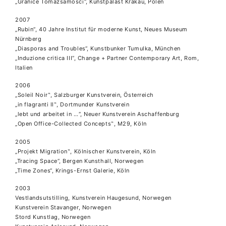
„Granice Tomazsamosci“, Kunstpalast Krakau, Polen
2007
„Rubin“, 40 Jahre Institut für moderne Kunst, Neues Museum
Nürnberg
„Diasporas and Troubles“, Kunstbunker Tumulka, München
„Induzione critica III“, Change + Partner Contemporary Art, Rom,
Italien
2006
„Soleil Noir‟, Salzburger Kunstverein, Österreich
„in flagranti II‟, Dortmunder Kunstverein
„lebt und arbeitet in …“, Neuer Kunstverein Aschaffenburg
„Open Office-Collected Concepts‟, M29, Köln
2005
„Projekt Migration‟, Kölnischer Kunstverein, Köln
„Tracing Space“, Bergen Kunsthall, Norwegen
„Time Zones“, Krings-Ernst Galerie, Köln
2003
Vestlandsutstilling, Kunstverein Haugesund, Norwegen
Kunstverein Stavanger, Norwegen
Stord Kunstlag, Norwegen