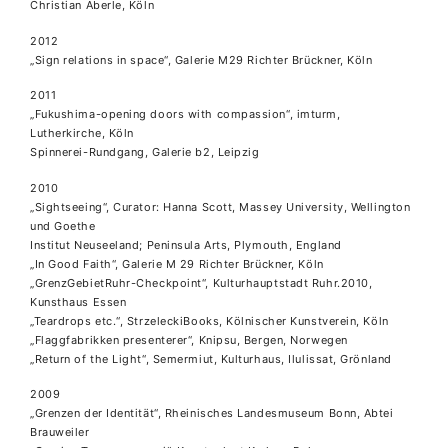
Christian Aberle, Köln
2012
„Sign relations in space“, Galerie M29 Richter Brückner, Köln
2011
„Fukushima-opening doors with compassion“, imturm,
Lutherkirche, Köln
Spinnerei-Rundgang, Galerie b2, Leipzig
2010
„Sightseeing“, Curator: Hanna Scott, Massey University, Wellington
und Goethe
Institut Neuseeland; Peninsula Arts, Plymouth, England
„In Good Faith“, Galerie M 29 Richter Brückner, Köln
„GrenzGebietRuhr-Checkpoint“, Kulturhauptstadt Ruhr.2010,
Kunsthaus Essen
„Teardrops etc.“, StrzeleckiBooks, Kölnischer Kunstverein, Köln
„Flaggfabrikken presenterer“, Knipsu, Bergen, Norwegen
„Return of the Light“, Semermiut, Kulturhaus, Ilulissat, Grönland
2009
„Grenzen der Identität“, Rheinisches Landesmuseum Bonn, Abtei
Brauweiler