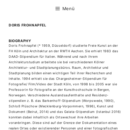
Zum
Inhalt
Menü
springen
DORIS FROHNAPFEL
BIOGRAPHY
Doris Frohnapfel (* 1959, Düsseldorf) studierte Freie Kunst an der
FH Köln und Architektur an der RWTH Aachen. Sie erhielt 1983 das
DAAD-Stipendium für Italien. Während und nach ihrem
Architekturstudium arbeitete sie bei verschiedenen Kölner
Architektur- und Stadtplanungsbüros. Raum, Architektur und
Stadtplanung bilden einen wichtigen Teil ihrer Recherchen und
Inhalte. 1994 erhielt sie das Chargesheimer-Stipendium für
Fotografie/ Film/Video der Stadt Köln, von 1998 bis 2005 war sie
Professorin für Fotografie an der Kunsthochschule in Bergen,
Norwegen. Verschiedene Auslandsaufenthalte und Residenz-
stipendien z. B. das Barkenhoff-Stipendium (Worpswede, 1990),
Schloß Plüschow (Mecklenburg-Vorpommern, 1996), Kunst und
Dokument (Beirut, 2014) und das Galata-Stipendium (Istanbul 2016)
konnten dabei inhaltlich als Ortswechsel ihre Arbeiten
voranbringen. Diese sind auf der Grenze der Dokumentation eines
realen Ortes oder existierender Personen und einer fotografischen