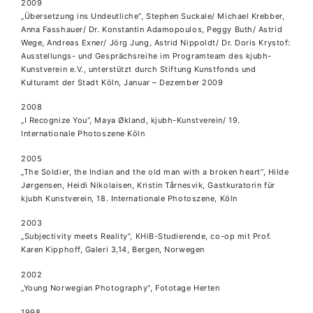
2009
„Übersetzung ins Undeutliche“, Stephen Suckale/ Michael Krebber,
Anna Fasshauer/ Dr. Konstantin Adamopoulos, Peggy Buth/ Astrid
Wege, Andreas Exner/ Jörg Jung, Astrid Nippoldt/ Dr. Doris Krystof:
Ausstellungs- und Gesprächsreihe im Programteam des kjubh-
Kunstverein e.V., unterstützt durch Stiftung Kunstfonds und
Kulturamt der Stadt Köln, Januar – Dezember 2009
2008
„I Recognize You“, Maya Økland, kjubh-Kunstverein/ 19.
Internationale Photoszene Köln
2005
„The Soldier, the Indian and the old man with a broken heart“, Hilde
Jørgensen, Heidi Nikolaisen, Kristin Tårnesvik, Gastkuratorin für
kjubh Kunstverein, 18. Internationale Photoszene, Köln
2003
„Subjectivity meets Reality”, KHiB-Studierende, co-op mit Prof.
Karen Kipphoff, Galeri 3,14, Bergen, Norwegen
2002
„Young Norwegian Photography“, Fototage Herten
1998